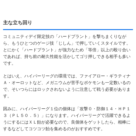
主な立ち回り
コミュニティデイ限定技の「ハードプラント」を撃ちまくりなが
ら、もうひとつのゲージ技「じしん」で押していくスタイルです。
とにかく「ハードプラント」が強力なため「等倍」以上の殴り合い
であれば、持ち前の耐久性能を活かしてゴリ押しできる相手も多い
です。
とはいえ、ハイパーリーグの環境では、ファイアロー・ギラティナ
Ａ・オーロットなど、メガニウムが苦手なポケモンも一定数いるの
で、そいつらにはロックされないように注意して戦う必要がありま
す。
因みに、ハイパーリーグ１位の個体は「攻撃０・防御１４・ＨＰ１
３（ＰＬ５０．５）」になります。ハイパーリーグで活躍できるよ
うにするにはＸＬ飴が必要なので、良個体をゲットしたら、相棒に
するなどしてコツコツ飴を集めるのがおすすめです。