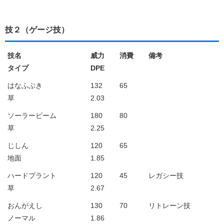
技２（ゲージ技）
技名
威力
消費
備考
タイプ
DPE
はなふぶき
132
65
草
2.03
ソーラービーム
180
80
草
2.25
じしん
120
65
地面
1.85
ハードプラント
120
45
レガシー技
草
2.67
おんがえし
130
70
リトレーン技
ノーマル
1.86