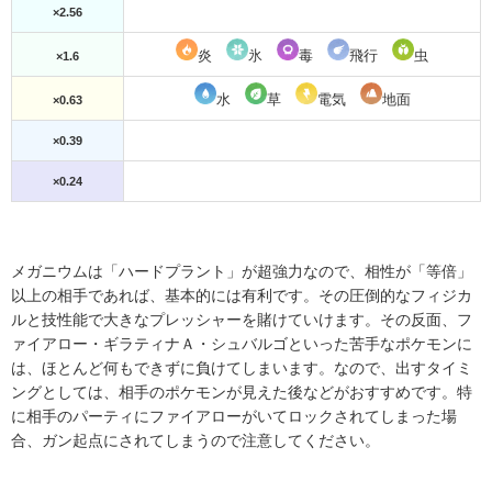
×2.56
炎
氷
毒
飛行
虫
×1.6
水
草
電気
地面
×0.63
×0.39
×0.24
メガニウムは「ハードプラント」が超強力なので、相性が「等倍」
以上の相手であれば、基本的には有利です。その圧倒的なフィジカ
ルと技性能で大きなプレッシャーを賭けていけます。その反面、フ
ァイアロー・ギラティナＡ・シュバルゴといった苦手なポケモンに
は、ほとんど何もできずに負けてしまいます。なので、出すタイミ
ングとしては、相手のポケモンが見えた後などがおすすめです。特
に相手のパーティにファイアローがいてロックされてしまった場
合、ガン起点にされてしまうので注意してください。