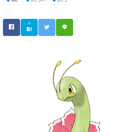
GBL
ポケゴ―
ポケゴ
0