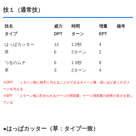
技１（通常技）
技名
威力
時間
増量
備考
タイプ
DPT
ターン
EPT
はっぱカッター
12
1.0秒
4
草
6
2ターン
2
つるのムチ
6
1.0秒
8
草
3
2ターン
4
※DPT 「１ターン毎に相手に与えることができるダメージ量」高いほど多くのダメ
ージを与える
※EPT 「１ターン毎に貯められるゲージの増加量」ゲージ増加量の効率の良さを表し
ている
●はっぱカッター（草：タイプ一致）