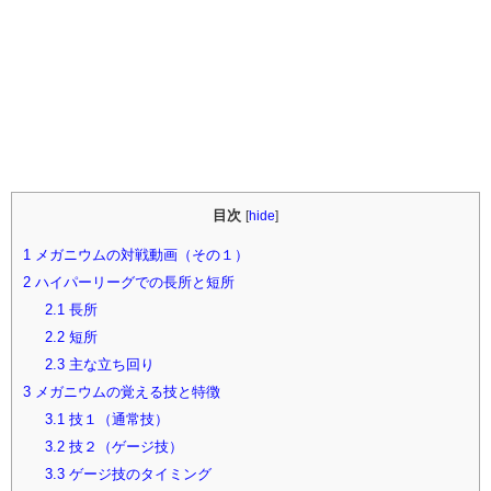
目次
[
hide
]
1
メガニウムの対戦動画（その１）
2
ハイパーリーグでの長所と短所
2.1
長所
2.2
短所
2.3
主な立ち回り
3
メガニウムの覚える技と特徴
3.1
技１（通常技）
3.2
技２（ゲージ技）
3.3
ゲージ技のタイミング