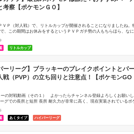
と考察【ポケモンＧＯ】
ＰＶＰ（対人戦）で、リトルカップが開催されることになりましたね。
で、この期間はお休みをするというＰＶＰガチ勢の人もちらほら、なに
も体験したことの少ないバトルになるので […]
9
鑑
リトルカップ
パーリーグ】ブラッキーのブレイクポイントとパ
人戦（PVP）の立ち回りと注意点！【ポケモンGO
ーの対戦動画（その１） よかったらチャンネル登録よろしくお願いし
ーグでの長所と短所 長所 耐久力が非常に高く、現在実装されているポ
6
鑑
あくタイプ
ハイパーリーグ