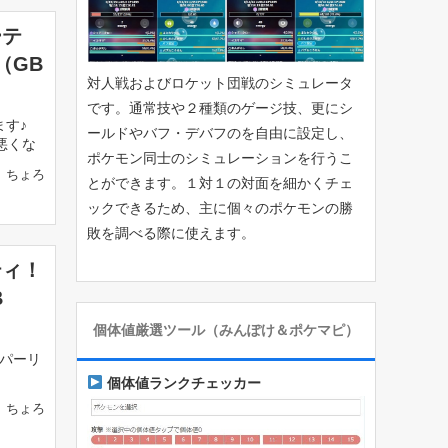
ーテ
（GB
対人戦およびロケット団戦のシミュレータ
です。通常技や２種類のゲージ技、更にシ
ます♪
ールドやバフ・デバフのを自由に設定し、
悪くな
ポケモン同士のシミュレーションを行うこ
ちょろ
とができます。１対１の対面を細かくチェ
ックできるため、主に個々のポケモンの勝
敗を調べる際に使えます。
ティ！
B
個体値厳選ツール（みんぽけ＆ポケマピ）
パーリ
個体値ランクチェッカー
ちょろ