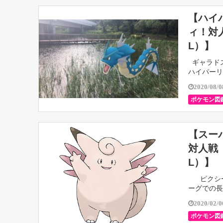
【ハイ
ィ！対
L）】
ギャラド
ハイパーリ
いので、基本
2020/08/0
ポケモン図
【スー
対人戦
L）】
ピクシー
ーグでの長
2020/02/0
ポケモン図