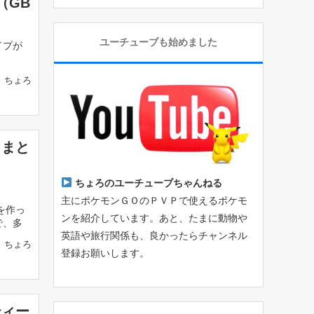
（GB
ユーチューブも始めました
イプが
ちょろ
トまと
ちょろのユーチューブちゃんねる
主にポケモンＧＯのＰＶＰで使えるポケモ
を作っ
ンを紹介しています。あと、たまに動物や
で、多
英語や旅行関係も、良かったらチャンネル
ちょろ
登録お願いします。
ティー