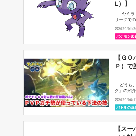
L）】
ヤミラミ
リーグでの
2020/01/2
ポケモン図
【ＧＯ
Ｐ）で
どうも、ち
ク」の紹介
るテクニッ
2020/06/1
バトルの豆
【スー