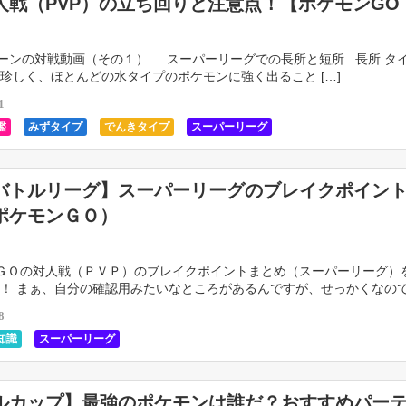
人戦（PVP）の立ち回りと注意点！【ポケモンGO
ンの対戦動画（その１） スーパーリーグでの長所と短所 長所 タ
珍しく、ほとんどの水タイプのポケモンに強く出ること […]
1
鑑
みずタイプ
でんきタイプ
スーパーリーグ
バトルリーグ】スーパーリーグのブレイクポイン
ポケモンＧＯ）
ＧＯの対人戦（ＰＶＰ）のブレイクポイントまとめ（スーパーリーグ）
！ まぁ、自分の確認用みたいなところがあるんですが、せっかくなの
てもらおうと思いまして、基本的に対戦相 […]
8
知識
スーパーリーグ
ルカップ】最強のポケモンは誰だ？おすすめパー