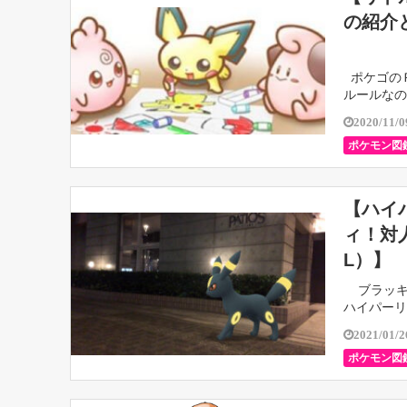
の紹介
ポケゴの
ルールなの
ＶＰガチ勢
2020/11/0
ポケモン図
【ハイ
ィ！対
L）】
ブラッキ
ハイパーリ
（ […]
2021/01/2
ポケモン図