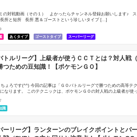
の対戦動画（その１） よかったらチャンネル登録お願いします♪ ス
長所と短所 長所 悪＆ゴーストという珍しいタイプ […]
9
鑑
あくタイプ
ゴーストタイプ
スーパーリーグ
バトルリーグ】上級者が使うＣＣＴとは？対人戦
勝つための豆知識！【ポケモンＧＯ】
ょろです(^^) 今回の記事は「ＧＯバトルリーグで勝つための高等テ
になります。 このテクニックは、ポケモンＧＯの対人戦の上級者が使
クで、それを使えば「 […]
7
知識
パーリーグ】ランターンのブレイクポイントとパ