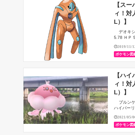
【スー
ィ！対
L）】
デオキシスＤ
5.78 ＨＰ 
2019/11/1
ポケモン図
【ハイ
ィ！対
L）】
ブルンゲ
ハイパーリ
2021/05/0
ポケモン図