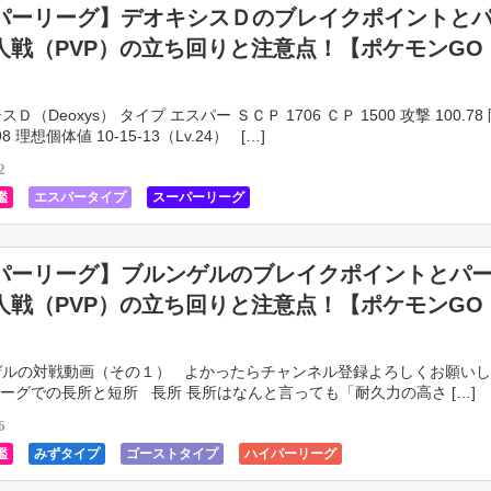
パーリーグ】デオキシスＤのブレイクポイントと
人戦（PVP）の立ち回りと注意点！【ポケモンGO
（Deoxys） タイプ エスパー ＳＣＰ 1706 ＣＰ 1500 攻撃 100.78 
98 理想個体値 10-15-13（Lv.24） […]
2
鑑
エスパータイプ
スーパーリーグ
パーリーグ】ブルンゲルのブレイクポイントとパ
人戦（PVP）の立ち回りと注意点！【ポケモンGO
ルの対戦動画（その１） よかったらチャンネル登録よろしくお願いし
ーグでの長所と短所 長所 長所はなんと言っても「耐久力の高さ […]
6
鑑
みずタイプ
ゴーストタイプ
ハイパーリーグ