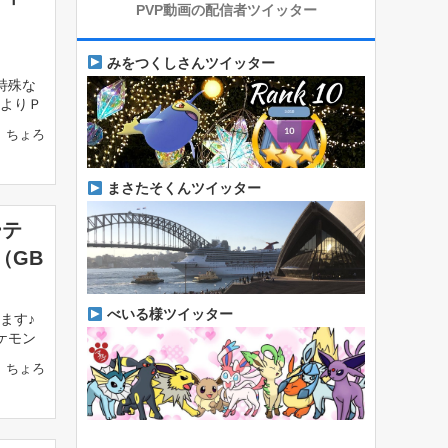
PVP動画の配信者ツイッター
みをつくしさんツイッター
特殊な
よりＰ
ちょろ
まさたそくんツイッター
ーテ
（GB
べいる様ツイッター
ます♪
ケモン
ちょろ