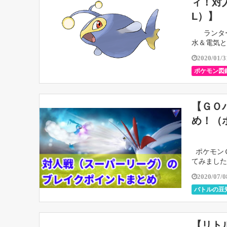
ィ！対
L）】
ランター
水＆電気と
2020/01/3
ポケモン図
【ＧＯ
め！（
ポケモン
てみました
くの人に見
2020/07/0
バトルの豆
【リト